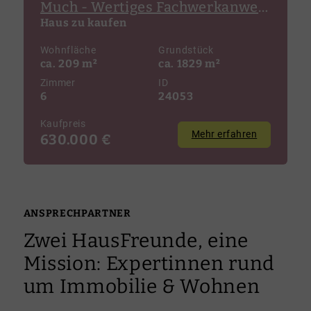
Much - Wertiges Fachwerkanwesen mit großer Remise, Werkstatt u. optionalem Bauplatz!
Haus zu kaufen
Wohnfläche
Grundstück
ca. 209 m²
ca. 1829 m²
Zimmer
ID
6
24053
Kaufpreis
Mehr erfahren
630.000 €
ANSPRECHPARTNER
Zwei HausFreunde, eine
Mission: Expertinnen rund
um Immobilie & Wohnen