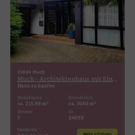
53804 Much
Much - Architektenhaus mit Einliegerwohnung, inklusive 922m² Bauland in zentraler Lage!
Haus zu kaufen
Wohnfläche
Grundstück
ca. 215,88 m²
ca. 1640 m²
Zimmer
ID
7
24052
Kaufpreis
Mehr erfahren