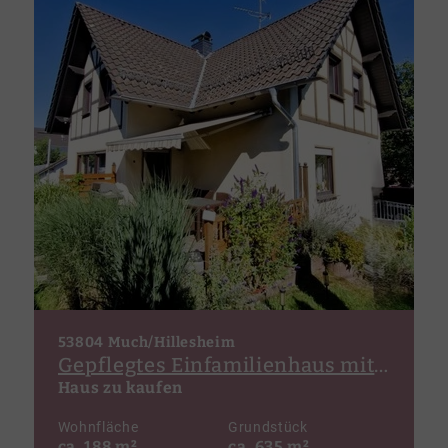
53804 Much/Hillesheim
Gepflegtes Einfamilienhaus mit Einliegerwohnung und Garage in Much-Hillesheim
Haus zu kaufen
Wohnfläche
Grundstück
ca. 188 m²
ca. 635 m²