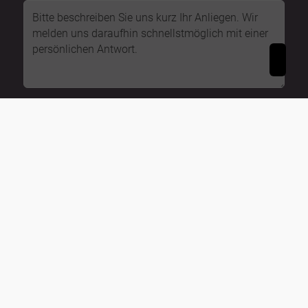
Mit diesem Haken bestätigen Sie, dass Sie die
Datenschutzerklärung
zur Kenntnis genommen
haben.
Wir nehmen den Schutz Ihrer Daten ernst. Alle
Informationen, die Sie über dieses Kontaktformular
senden, werden streng vertraulich behandelt. Wir
garantieren, dass Ihre persönlichen Daten nicht an
Dritte weitergegeben, verkauft oder anderweitig
missbraucht werden.
Vielen Dank für Ihr Vertrauen.
Senden