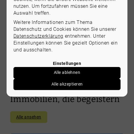
Wartung, professionelle Reinigung, Home
nutzen. Um fortzufahren müssen Sie eine
Staging und Inspektionen. In allen Fällen
Auswahl treffen.
ist es ratsam, mit einem
Weitere Informationen zum Thema
Immobilienexperten zu sprechen, um die
Datenschutz und Cookies können Sie unserer
besten Optionen für Ihren spezifischen Fall
Datenschutzerklärung
entnehmen. Unter
zu ermitteln und den Return on Investment
Einstellungen können Sie gezielt Optionen ein
zu maximieren.
und ausschalten.
Einstellungen
Alle ablehnen
AKTUELLE IMMOBILIENANGEBOTE
Alle akzeptieren
Freundschaften fürs Leben:
Immobilien, die begeistern
Alle ansehen