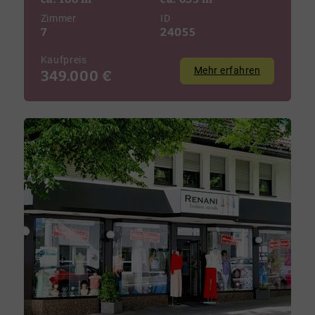
Zimmer
ID
7
24055
Kaufpreis
Mehr erfahren
349.000 €