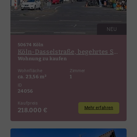
NEU
50674 Köln
Köln-Dasselstraße, begehrtes Studentenappartement in unmittelbarer Uni-Nähe!
Wohnung zu kaufen
Wohnfläche
Zimmer
ca. 23,56 m²
1
ID
24056
Kaufpreis
Mehr erfahren
218.000 €