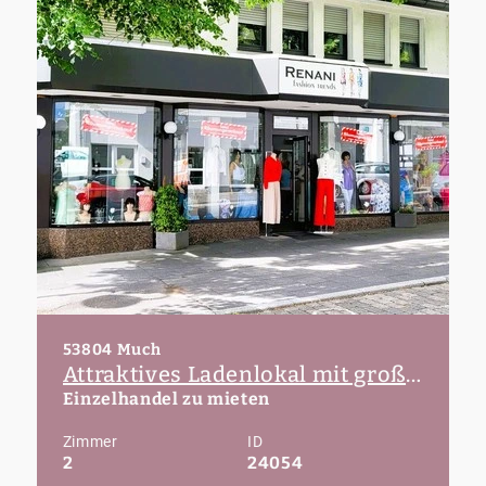
53804 Much
Attraktives Ladenlokal mit großer Schaufensterfläche im Zentrum von Much!
Einzelhandel zu mieten
Zimmer
ID
2
24054