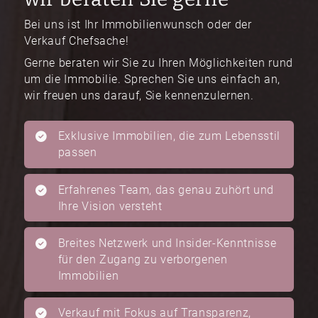
Bei uns ist Ihr Immobilienwunsch oder der
Verkauf Chefsache!
Gerne beraten wir Sie zu Ihren Möglichkeiten rund
um die Immobilie. Sprechen Sie uns einfach an,
wir freuen uns darauf, Sie kennenzulernen.
Exklusive Immobilien, die zum Lebensstil
passen
Erfahrenes Team, das genau zuhört und
Ihre Vision versteht
Breites Netzwerk und Insider-Kenntnisse
für den Zugang zu verborgenen
Immobilien
Verkauf mit Fokus auf Transparenz,