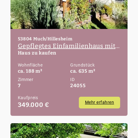
53804 Much/Hillesheim
Gepflegtes Einfamilienhaus mit Einliegerwohnung und Garage in Much-Hillesheim
Haus zu kaufen
Wohnfläche
Grundstück
ca. 188 m²
ca. 635 m²
Zimmer
ID
7
24055
Kaufpreis
Mehr erfahren
349.000 €