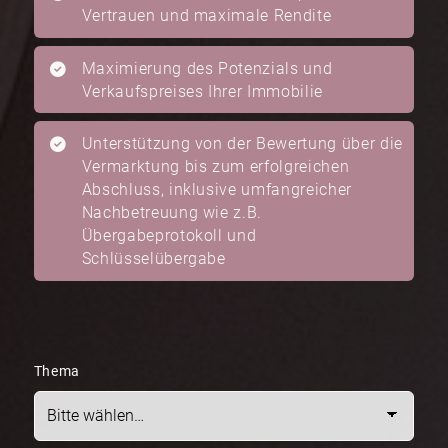
Vertrauen und maximale Rendite
Maximierung des Potenzials und
Verkaufspreises Ihrer Immobilie
Unterstützung von der Bewertung über die
Vermarktung bis zum erfolgreichen
Abschluss, inklusive umfangreicher
Nachbetreuung wie z.B.
Übergabeprotokoll und
Schlüsselübergabe
Thema