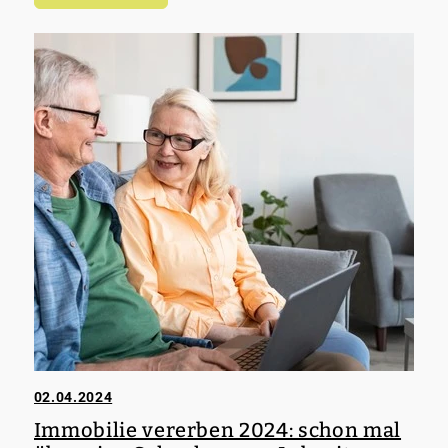
Kauf einer Immobilie wird von einer Vielzahl von
Faktoren beeinflusst, darunter finanzielle
Stabilität, langfristige Lebenspläne und
individuelle Prioritäten. Die gegenwärtige
Marktlage und die hohen Immobilienpreise führen
dazu, dass viele Menschen den Kauf einer
Immobilie als eine große finanzielle Hürde
betrachten und sich daher vorerst für das Mieten
entscheiden. Doch ist das wirklich immer die
bessere Lösung?
02.04.2024
Immobilie vererben 2024: schon mal