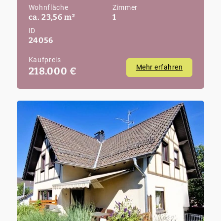
Wohnfläche
Zimmer
ca. 23,56 m²
1
ID
24056
Kaufpreis
Mehr erfahren
218.000 €