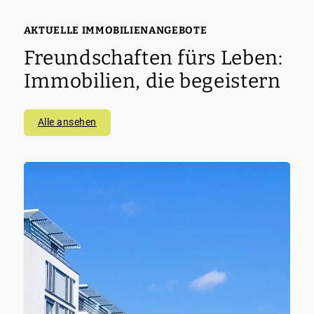
Rückschlag im Verkaufsprozess, sondern kann
auch zu finanziellen Verlusten führen.
AKTUELLE IMMOBILIENANGEBOTE
Freundschaften fürs Leben:
Immobilien, die begeistern
Alle ansehen